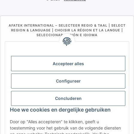
AFATEK INTERNATIONAL – SELECTEER REGIO & TAAL | SELECT
REGION & LANGUAGE | CHOISIR LA RÉGION ET LA LANGUE |
SELECCIONAR REGIÓN E IDIOMA
DE
AT
CH (DE)
CH (FR)
CH (IT)
BE (NL)
BE (FR)
NL
Accepteer alles
FR
IT
ES
DK
PL
UK
NZ
USA
MX
PT
Configureer
SE
FI
CZ
HU
SK
Concluderen
RO
HR
Hoe we cookies en dergelijke gebruiken
Door op "Alles accepteren" te klikken, geeft u
AFATEK Nederland
| Uw specialist in aanhangeronderdelen
toestemming voor het gebruik van de volgende diensten
en onderdelen voor bedrijfsvoertuigen