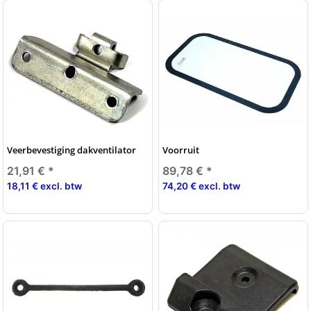
Veerbevestiging dakventilator
Voorruit
21,91 €
*
89,78 €
*
18,11 € excl. btw
74,20 € excl. btw