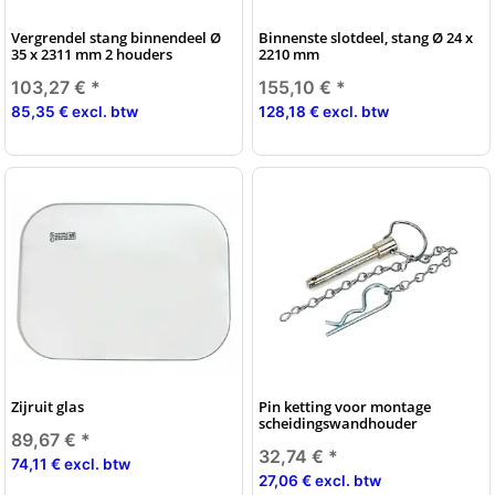
Vergrendel stang binnendeel Ø
Binnenste slotdeel, stang Ø 24 x
35 x 2311 mm 2 houders
2210 mm
103,27 €
*
155,10 €
*
85,35 € excl. btw
128,18 € excl. btw
Zijruit glas
Pin ketting voor montage
scheidingswandhouder
89,67 €
*
32,74 €
*
74,11 € excl. btw
27,06 € excl. btw