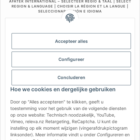
AFATEK INTERNATIONAL – SELECTEER REGIO & TAAL | SELECT
REGION & LANGUAGE | CHOISIR LA RÉGION ET LA LANGUE |
SELECCIONAR REGIÓN E IDIOMA
DE
AT
CH (DE)
CH (FR)
CH (IT)
BE (NL)
BE (FR)
NL
Accepteer alles
FR
IT
ES
DK
PL
UK
NZ
USA
MX
PT
Configureer
SE
FI
CZ
HU
SK
Concluderen
RO
HR
Hoe we cookies en dergelijke gebruiken
Door op "Alles accepteren" te klikken, geeft u
AFATEK Nederland
| Uw specialist in aanhangeronderdelen
toestemming voor het gebruik van de volgende diensten
en onderdelen voor bedrijfsvoertuigen
op onze website: Technisch noodzakelijk, YouTube,
Technisch advies:
moc.ketafa@ofni
| BTW (DE):
Vimeo, releva.nz Retargeting, ReCaptcha. U kunt de
DE354251646
instelling op elk moment wijzigen (vingerafdrukpictogram
Rechtstreekse verzending vanuit ons centraal magazijn in
linksonder). Meer informatie vindt u onder
Configureren
en
Duitsland.
Aanbod voor professionals: intracommunautaire