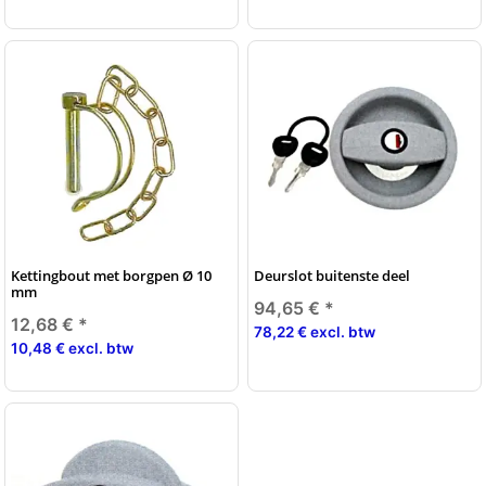
Kettingbout met borgpen Ø 10
Deurslot buitenste deel
mm
94,65 €
*
12,68 €
*
78,22 € excl. btw
10,48 € excl. btw