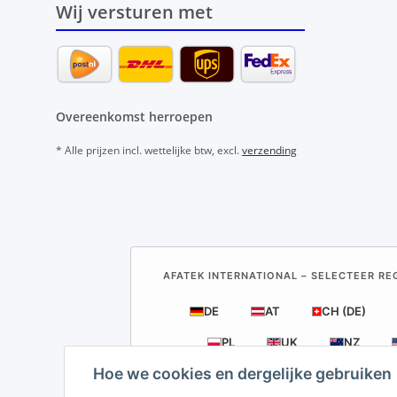
Wij versturen met
Overeenkomst herroepen
* Alle prijzen incl. wettelijke btw, excl.
verzending
AFATEK INTERNATIONAL – SELECTEER REG
DE
AT
CH (DE)
PL
UK
NZ
Hoe we cookies en dergelijke gebruiken