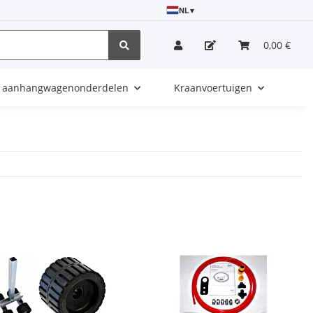
NL
▾
0,00 €
e aanhangwagenonderdelen
Kraanvoertuigen