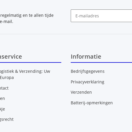
, regelmatig en te allen tijde
e-mail.
Nieuwsbrief Abonneren
nservice
Informatie
ogistiek & Verzending: Uw
Bedrijfsgegevens
 Europa
Privacyverklaring
tact
Verzenden
gen
Batterij-opmerkingen
kje
gsrecht