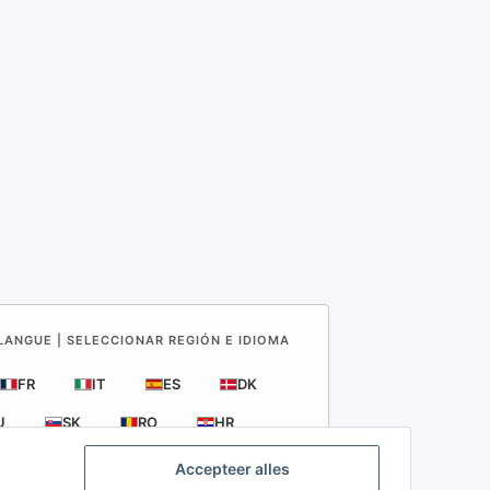
 LANGUE | SELECCIONAR REGIÓN E IDIOMA
FR
IT
ES
DK
U
SK
RO
HR
Accepteer alles