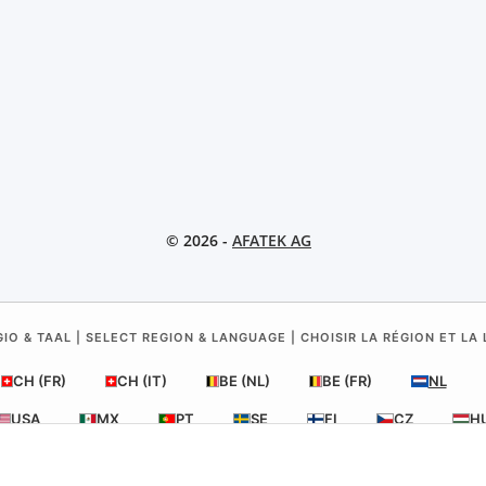
© 2026 -
AFATEK AG
IO & TAAL | SELECT REGION & LANGUAGE | CHOISIR LA RÉGION ET LA
CH (FR)
CH (IT)
BE (NL)
BE (FR)
NL
USA
MX
PT
SE
FI
CZ
H