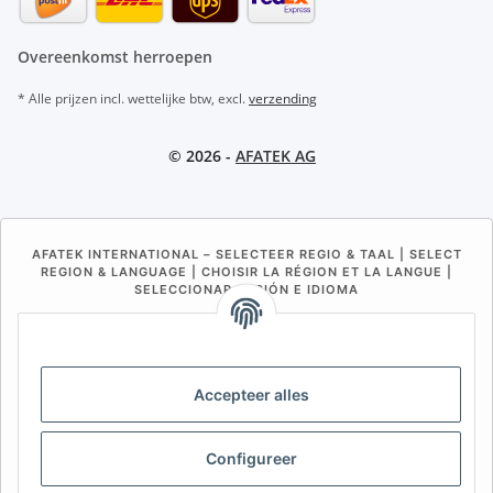
Overeenkomst herroepen
* Alle prijzen incl. wettelijke btw, excl.
verzending
© 2026 -
AFATEK AG
AFATEK INTERNATIONAL – SELECTEER REGIO & TAAL | SELECT
REGION & LANGUAGE | CHOISIR LA RÉGION ET LA LANGUE |
SELECCIONAR REGIÓN E IDIOMA
DE
AT
CH (DE)
CH (FR)
CH (IT)
BE (NL)
BE (FR)
NL
Accepteer alles
FR
IT
ES
DK
PL
UK
NZ
USA
MX
PT
Configureer
SE
FI
CZ
HU
SK