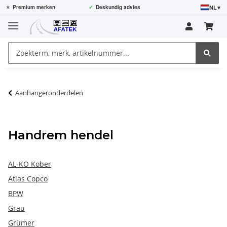
NL
▾
⭐
Premium merken
✓
Deskundig advies
Aanhangeronderdelen
Handrem hendel
AL-KO Kober
Atlas Copco
BPW
Grau
Grümer