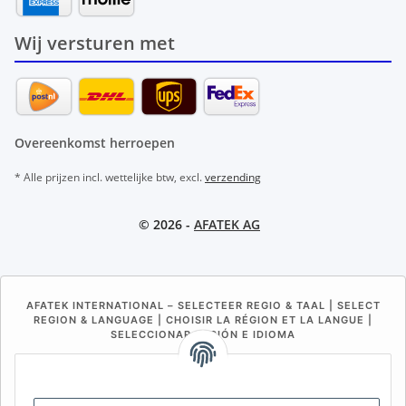
Wij versturen met
Overeenkomst herroepen
* Alle prijzen incl. wettelijke btw, excl.
verzending
© 2026 -
AFATEK AG
AFATEK INTERNATIONAL – SELECTEER REGIO & TAAL | SELECT
REGION & LANGUAGE | CHOISIR LA RÉGION ET LA LANGUE |
SELECCIONAR REGIÓN E IDIOMA
DE
AT
CH (DE)
CH (FR)
CH (IT)
BE (NL)
BE (FR)
NL