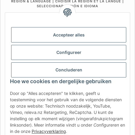
REGION & LANGUAGE | CHOISIR LA RÉGION ET LA LANGUE |
SELECCIONAR REGIÓN E IDIOMA
DE
AT
CH (DE)
CH (FR)
CH (IT)
BE (NL)
BE (FR)
NL
Accepteer alles
FR
IT
ES
DK
PL
UK
NZ
USA
MX
PT
Configureer
SE
FI
CZ
HU
SK
Concluderen
RO
HR
Hoe we cookies en dergelijke gebruiken
Door op "Alles accepteren" te klikken, geeft u
AFATEK Nederland
| Uw specialist in aanhangeronderdelen
toestemming voor het gebruik van de volgende diensten
en onderdelen voor bedrijfsvoertuigen
op onze website: Technisch noodzakelijk, YouTube,
Technisch advies:
moc.ketafa@ofni
| BTW (DE):
Vimeo, releva.nz Retargeting, ReCaptcha. U kunt de
DE354251646
instelling op elk moment wijzigen (vingerafdrukpictogram
Rechtstreekse verzending vanuit ons centraal magazijn in
linksonder). Meer informatie vindt u onder
Configureren
en
Duitsland.
Aanbod voor professionals: intracommunautaire
in de onze
Privacyverklaring
.
aankopen (VIES) mogelijk.