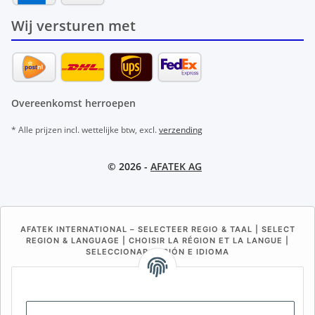
Wij versturen met
Overeenkomst herroepen
* Alle prijzen incl. wettelijke btw, excl.
verzending
© 2026 -
AFATEK AG
AFATEK INTERNATIONAL – SELECTEER REGIO & TAAL | SELECT
REGION & LANGUAGE | CHOISIR LA RÉGION ET LA LANGUE |
SELECCIONAR REGIÓN E IDIOMA
DE
AT
CH (DE)
CH (FR)
CH (IT)
BE (NL)
BE (FR)
NL