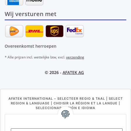
Wij versturen met
Overeenkomst herroepen
* Alle prijzen incl. wettelijke btw, excl.
verzending
© 2026 -
AFATEK AG
AFATEK INTERNATIONAL – SELECTEER REGIO & TAAL | SELECT
REGION & LANGUAGE | CHOISIR LA RÉGION ET LA LANGUE |
SELECCIONAR REGIÓN E IDIOMA
DE
AT
CH (DE)
CH (FR)
CH (IT)
BE (NL)
BE (FR)
NL