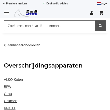
NL
▾
⭐
Premium merken
✓
Deskundig advies
Aanhangeronderdelen
Overschrijdingsapparaten
ALKO Kober
BPW
Grau
Grümer
KNOTT