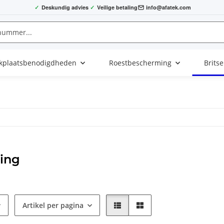
✓
Deskundig advies
✓
Veilige betaling
info@afatek.com
kplaatsbenodigdheden
Roestbescherming
Brits
ting
Artikel per pagina