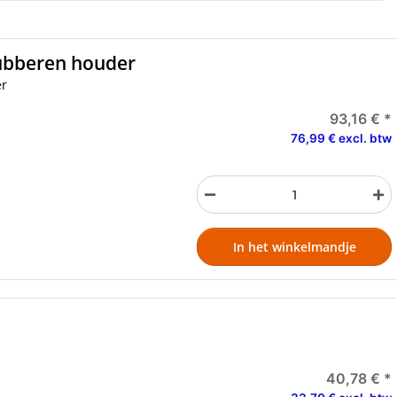
 rubberen houder
er
93,16 €
*
76,99 € excl. btw
In het winkelmandje
40,78 €
*