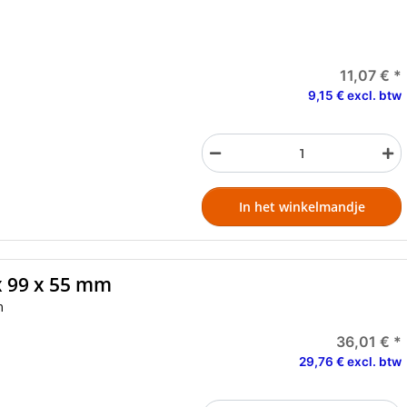
11,07 €
*
9,15 € excl. btw
In het winkelmandje
 x 99 x 55 mm
m
36,01 €
*
29,76 € excl. btw