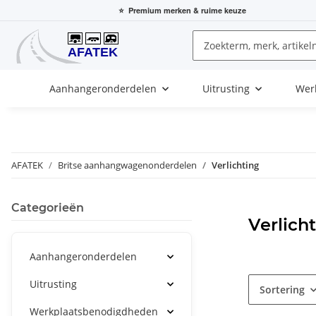
⭐
Premium merken
& ruime keuze
Aanhangeronderdelen
Uitrusting
Wer
AFATEK
Britse aanhangwagenonderdelen
Verlichting
Categorieën
Verlich
Aanhangeronderdelen
Uitrusting
Sortering
Werkplaatsbenodigdheden