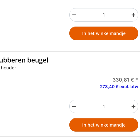
In het winkelmandje
 rubberen beugel
n houder
330,81 €
*
273,40 € excl. btw
In het winkelmandje