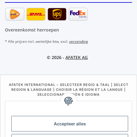
Overeenkomst herroepen
* Alle prijzen incl. wettelijke btw, excl.
verzending
© 2026 -
AFATEK AG
AFATEK INTERNATIONAL – SELECTEER REGIO & TAAL | SELECT
REGION & LANGUAGE | CHOISIR LA RÉGION ET LA LANGUE |
SELECCIONAR REGIÓN E IDIOMA
DE
AT
CH (DE)
CH (FR)
CH (IT)
BE (NL)
BE (FR)
NL
Accepteer alles
FR
IT
ES
DK
PL