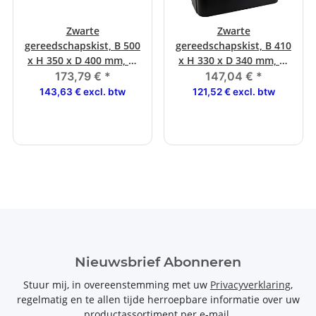
Zwarte
Zwarte
gereedschapskist, B 500
gereedschapskist, B 410
x H 350 x D 400 mm, T-
x H 330 x D 340 mm, T-
greep en slot
handgreep en slot
173,79 €
*
147,04 €
*
143,63 € excl. btw
121,52 € excl. btw
Nieuwsbrief Abonneren
Stuur mij, in overeenstemming met uw
Privacyverklaring
,
regelmatig en te allen tijde herroepbare informatie over uw
productassortiment per e-mail.