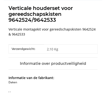
Verticale houderset voor
gereedschapskisten
9642524/9642533
Verticale montagekit voor gereedschapskisten 9642524
& 9642533
#productDetails.itemInformation#
#productDetails.itemValue#
2,10 Kg
Verzendgewicht:
Informatie over productveiligheid
Informatie van de fabrikant:
Daken
, ,