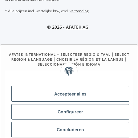
* Alle prijzen incl. wettelijke btw, excl.
verzending
© 2026 -
AFATEK AG
AFATEK INTERNATIONAL – SELECTEER REGIO & TAAL | SELECT
REGION & LANGUAGE | CHOISIR LA RÉGION ET LA LANGUE |
SELECCIONAR REGIÓN E IDIOMA
DE
AT
CH (DE)
CH (FR)
CH (IT)
BE (NL)
BE (FR)
NL
Accepteer alles
FR
IT
ES
DK
PL
UK
NZ
USA
MX
PT
Configureer
SE
FI
CZ
HU
SK
Concluderen
RO
HR