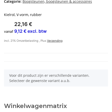
Categorie:
Boogsteunen, boogsteunen & accessoires
Kielrol, V-vorm, rubber
22,16 €
9,12 € excl. btw
vanaf
incl. 21% Omzetbelasting , Plus
Verzending
x
Voor dit product zijn er verschillende varianten.
Selecteer de gewenste variant a.u.b.
Winkelwagenmatrix