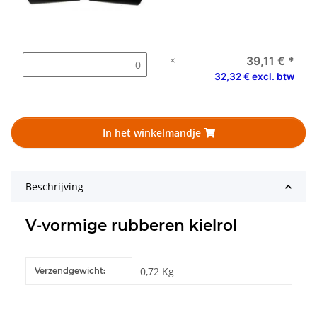
×
39,11 €
*
32,32 € excl. btw
In het winkelmandje
Beschrijving
V-vormige rubberen kielrol
#productDetails.itemInformation#
#productDetails.itemValue#
0,72 Kg
Verzendgewicht: