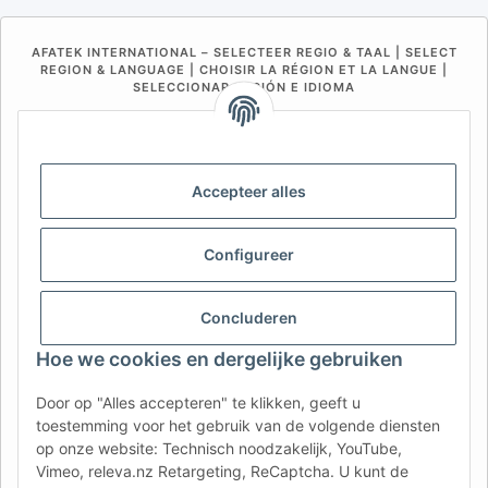
AFATEK INTERNATIONAL – SELECTEER REGIO & TAAL | SELECT
REGION & LANGUAGE | CHOISIR LA RÉGION ET LA LANGUE |
SELECCIONAR REGIÓN E IDIOMA
DE
AT
CH (DE)
CH (FR)
CH (IT)
BE (NL)
BE (FR)
NL
Accepteer alles
FR
IT
ES
DK
PL
UK
NZ
USA
MX
PT
Configureer
SE
FI
CZ
HU
SK
Concluderen
RO
HR
Hoe we cookies en dergelijke gebruiken
Door op "Alles accepteren" te klikken, geeft u
AFATEK Nederland
| Uw specialist in aanhangeronderdelen
toestemming voor het gebruik van de volgende diensten
en onderdelen voor bedrijfsvoertuigen
op onze website: Technisch noodzakelijk, YouTube,
Technisch advies:
moc.ketafa@ofni
| BTW (DE):
Vimeo, releva.nz Retargeting, ReCaptcha. U kunt de
DE354251646