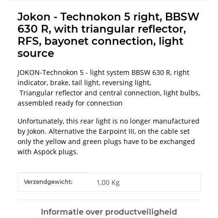
Jokon - Technokon 5 right, BBSW
630 R, with triangular reflector,
RFS, bayonet connection, light
source
JOKON-Technokon 5 - light system BBSW 630 R, right
indicator, brake, tail light, reversing light,
Triangular reflector and central connection, light bulbs,
assembled ready for connection
Unfortunately, this rear light is no longer manufactured
by Jokon. Alternative the Earpoint III, on the cable set
only the yellow and green plugs have to be exchanged
with Aspöck plugs.
#productDetails.itemInformation#
#productDetails.itemValue#
1,00 Kg
Verzendgewicht:
Informatie over productveiligheid