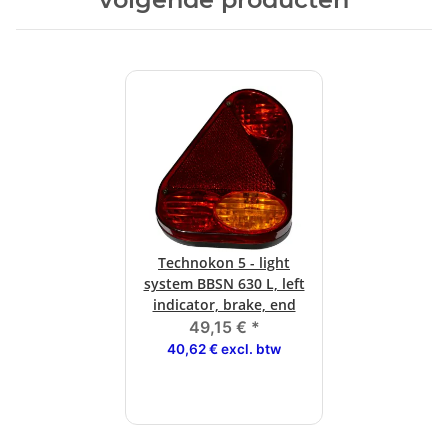
Technokon 5 - light
system BBSN 630 L, left
indicator, brake, end
49,15 €
*
40,62 € excl. btw