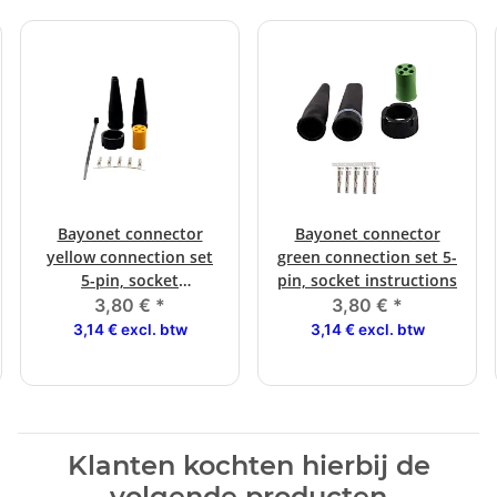
Bayonet connector
Bayonet connector
yellow connection set
green connection set 5-
5-pin, socket
pin, socket instructions
instructions
3,80 €
*
3,80 €
*
3,14 € excl. btw
3,14 € excl. btw
Klanten kochten hierbij de
volgende producten