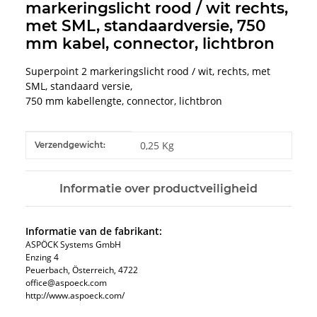
markeringslicht rood / wit rechts,
met SML, standaardversie, 750
mm kabel, connector, lichtbron
Superpoint 2 markeringslicht rood / wit, rechts, met
SML, standaard versie,
750 mm kabellengte, connector, lichtbron
#productDetails.itemInformation#
#productDetails.itemValue#
0,25 Kg
Verzendgewicht:
Informatie over productveiligheid
Informatie van de fabrikant:
ASPÖCK Systems GmbH
Enzing 4
Peuerbach, Österreich, 4722
office@aspoeck.com
http://www.aspoeck.com/