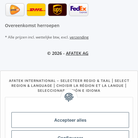
Overeenkomst herroepen
* Alle prijzen incl. wettelijke btw, excl.
verzending
© 2026 -
AFATEK AG
AFATEK INTERNATIONAL – SELECTEER REGIO & TAAL | SELECT
REGION & LANGUAGE | CHOISIR LA RÉGION ET LA LANGUE |
SELECCIONAR REGIÓN E IDIOMA
DE
AT
CH (DE)
CH (FR)
CH (IT)
BE (NL)
BE (FR)
NL
Accepteer alles
FR
IT
ES
DK
PL
UK
NZ
USA
MX
PT
Configureer