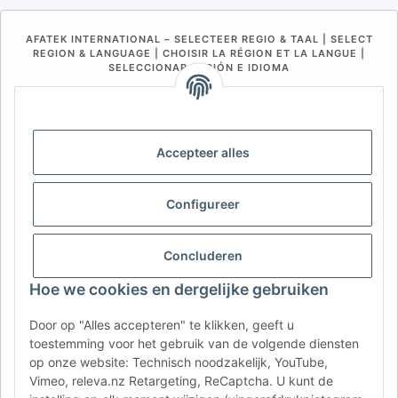
AFATEK INTERNATIONAL – SELECTEER REGIO & TAAL | SELECT
REGION & LANGUAGE | CHOISIR LA RÉGION ET LA LANGUE |
SELECCIONAR REGIÓN E IDIOMA
DE
AT
CH (DE)
CH (FR)
CH (IT)
BE (NL)
BE (FR)
NL
Accepteer alles
FR
IT
ES
DK
PL
UK
NZ
USA
MX
PT
Configureer
SE
FI
CZ
HU
SK
Concluderen
RO
HR
Hoe we cookies en dergelijke gebruiken
Door op "Alles accepteren" te klikken, geeft u
AFATEK Nederland
| Uw specialist in aanhangeronderdelen
toestemming voor het gebruik van de volgende diensten
en onderdelen voor bedrijfsvoertuigen
op onze website: Technisch noodzakelijk, YouTube,
Technisch advies:
moc.ketafa@ofni
| BTW (DE):
Vimeo, releva.nz Retargeting, ReCaptcha. U kunt de
DE354251646