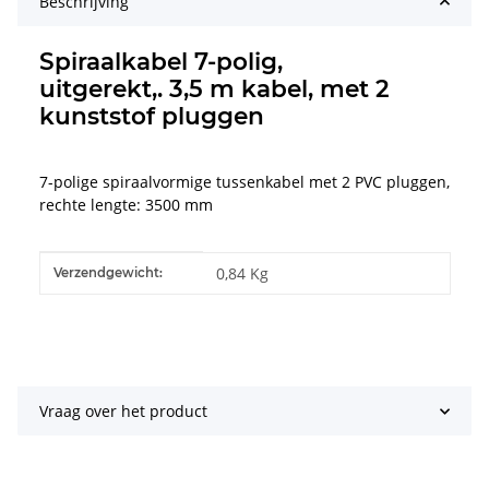
Beschrijving
Spiraalkabel 7-polig,
uitgerekt,. 3,5 m kabel, met 2
kunststof pluggen
7-polige spiraalvormige tussenkabel met 2 PVC pluggen,
rechte lengte: 3500 mm
#productDetails.itemInformation#
#productDetails.itemValue#
0,84 Kg
Verzendgewicht:
Vraag over het product