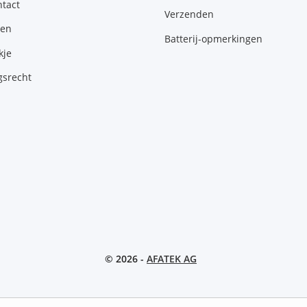
tact
Verzenden
gen
Batterij-opmerkingen
kje
gsrecht
© 2026 -
AFATEK AG