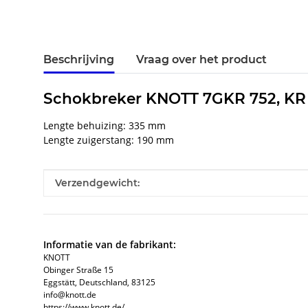
Beschrijving
Vraag over het product
Schokbreker KNOTT 7GKR 752, KR 
Lengte behuizing: 335 mm
Lengte zuigerstang: 190 mm
#productDetails.itemInformation#
#productDetails.itemValue#
Verzendgewicht:
Informatie van de fabrikant:
KNOTT
Obinger Straße 15
Eggstätt, Deutschland, 83125
info@knott.de
https://www.knott.de/