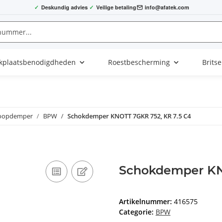
✓
Deskundig advies
✓
Veilige betaling
info@afatek.com
kplaatsbenodigdheden
Roestbescherming
Brits
oopdemper
BPW
Schokdemper KNOTT 7GKR 752, KR 7.5 C4
Schokdemper KN
Artikelnummer:
416575
Categorie:
BPW