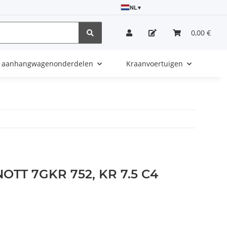
NL
▾
0,00 €
e aanhangwagenonderdelen
Kraanvoertuigen
OTT 7GKR 752, KR 7.5 C4