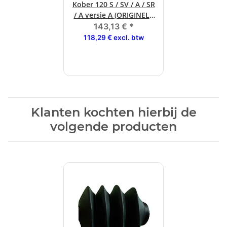
Kober 120 S / SV / A / SR
/ A versie A (ORIGINELE
GOEDEREN)
143,13 €
*
118,29 € excl. btw
Klanten kochten hierbij de
volgende producten