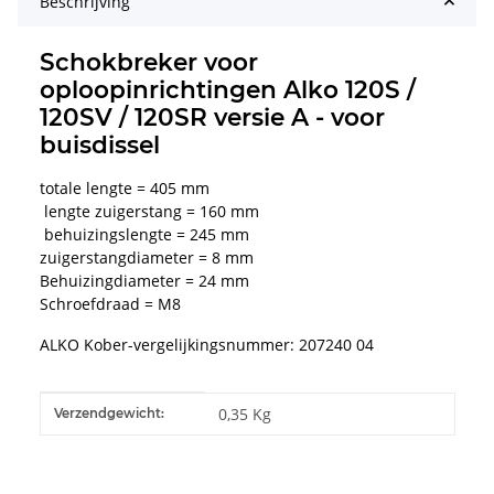
Beschrijving
Schokbreker voor
oploopinrichtingen Alko 120S /
120SV / 120SR versie A - voor
buisdissel
totale lengte = 405 mm
lengte zuigerstang = 160 mm
behuizingslengte = 245 mm
zuigerstangdiameter = 8 mm
Behuizingdiameter = 24 mm
Schroefdraad = M8
ALKO Kober-vergelijkingsnummer: 207240 04
#productDetails.itemInformation#
#productDetails.itemValue#
0,35 Kg
Verzendgewicht: