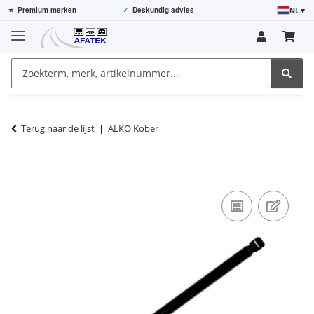
NL
▾
⭐
Premium merken
✓
Deskundig advies
Terug naar de lijst
ALKO Kober