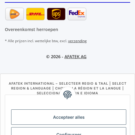
Overeenkomst herroepen
* Alle prijzen incl. wettelijke btw, excl.
verzending
© 2026 -
AFATEK AG
AFATEK INTERNATIONAL – SELECTEER REGIO & TAAL | SELECT
REGION & LANGUAGE | CHOISIR LA RÉGION ET LA LANGUE |
SELECCIONAR REGIÓN E IDIOMA
DE
AT
CH (DE)
CH (FR)
CH (IT)
BE (NL)
BE (FR)
NL
Accepteer alles
FR
IT
ES
DK
PL
Configureer