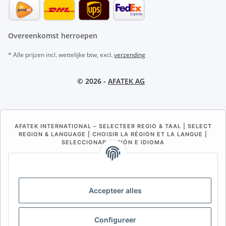
Overeenkomst herroepen
* Alle prijzen incl. wettelijke btw, excl.
verzending
© 2026 -
AFATEK AG
AFATEK INTERNATIONAL – SELECTEER REGIO & TAAL | SELECT
REGION & LANGUAGE | CHOISIR LA RÉGION ET LA LANGUE |
SELECCIONAR REGIÓN E IDIOMA
DE
AT
CH (DE)
CH (FR)
CH (IT)
BE (NL)
BE (FR)
NL
Accepteer alles
FR
IT
ES
DK
PL
UK
NZ
USA
MX
PT
Configureer