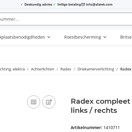
✓
Deskundig advies
✓
Veilige betaling
info@afatek.com
kplaatsbenodigdheden
Roestbescherming
Brits
ichting, elektra
Achterlichten
Radex
Driekamerverlichting
Radex 
Radex compleet l
links / rechts
Artikelnummer:
1410711