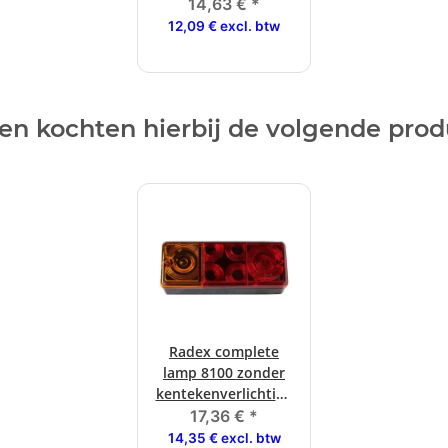
14,63 €
*
12,09 € excl. btw
en kochten hierbij de volgende pro
Radex complete
lamp 8100 zonder
kentekenverlichting
links / rechts
17,36 €
*
14,35 € excl. btw