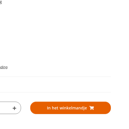
g
nding
In het winkelmandje