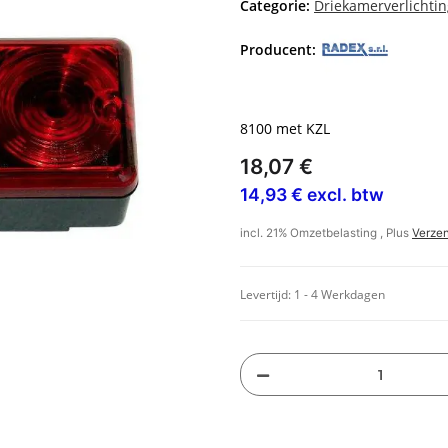
Categorie:
Driekamerverlichtin
Producent:
8100 met KZL
18,07 €
14,93 € excl. btw
incl. 21% Omzetbelasting , Plus
Verze
Levertijd:
1 - 4 Werkdagen