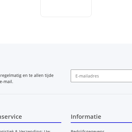
, regelmatig en te allen tijde
e-mail.
Nieuwsbrief Abonneren
nservice
Informatie
ogistiek & Verzending: Uw
Bedrijfsgegevens