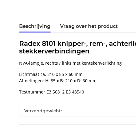
Beschrijving
Vraag over het product
Radex 8101 knipper-, rem-, achterl
stekkerverbindingen
NVA-lampje, rechts / links met kentekenverlichting
Lichtmaat ca. 210 x 85 x 60 mm
Afmetingen: H: 85 x B: 210 x D: 60 mm
Testnummer E3 56812 E3 48540
#productDetails.itemInformation#
#productDetails.itemValue#
Verzendgewicht: