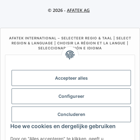
© 2026 -
AFATEK AG
AFATEK INTERNATIONAL – SELECTEER REGIO & TAAL | SELECT
REGION & LANGUAGE | CHOISIR LA RÉGION ET LA LANGUE |
SELECCIONAR REGIÓN E IDIOMA
DE
AT
CH (DE)
CH (FR)
CH (IT)
BE (NL)
BE (FR)
NL
Accepteer alles
FR
IT
ES
DK
PL
UK
NZ
USA
MX
PT
Configureer
SE
FI
CZ
HU
SK
Concluderen
RO
HR
Hoe we cookies en dergelijke gebruiken
Door op "Alles accepteren" te klikken, geeft u