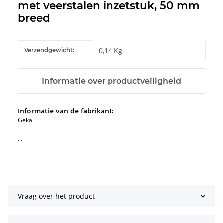
met veerstalen inzetstuk, 50 mm
breed
#productDetails.itemInformation#
#productDetails.itemValue#
0,14 Kg
Verzendgewicht:
Informatie over productveiligheid
Informatie van de fabrikant:
Geka
, ,
Vraag over het product