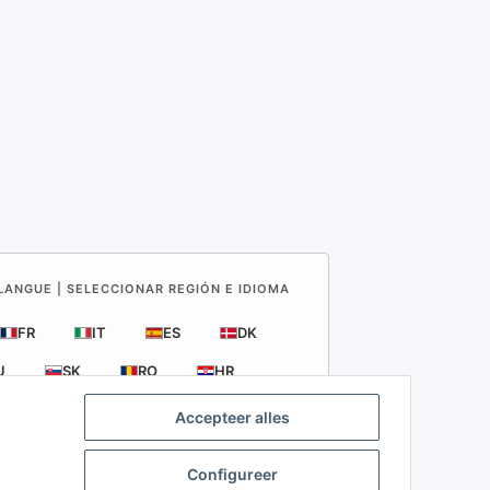
 LANGUE | SELECCIONAR REGIÓN E IDIOMA
FR
IT
ES
DK
U
SK
RO
HR
Accepteer alles
rijfsvoertuigen
Configureer