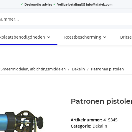
✓
Deskundig advies
✓
Veilige betaling
info@afatek.com
kplaatsbenodigdheden
Roestbescherming
Brits
Smeermiddelen, afdichtingsmiddelen
Dekalin
Patronen pistolen
Patronen pistole
Artikelnummer:
415345
Categorie:
Dekalin