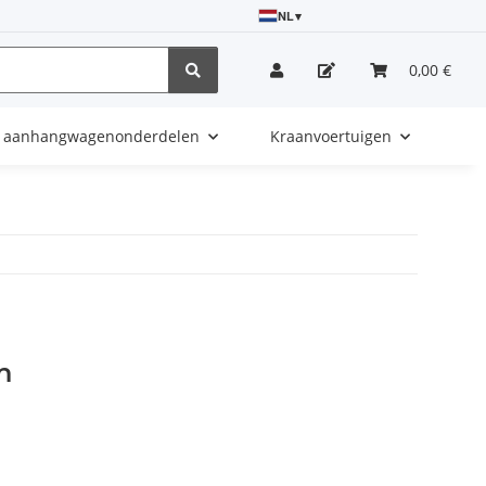
NL
▾
0,00 €
e aanhangwagenonderdelen
Kraanvoertuigen
n