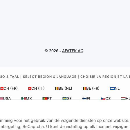
© 2026 -
AFATEK AG
IO & TAAL | SELECT REGION & LANGUAGE | CHOISIR LA RÉGION ET LA
CH (FR)
CH (IT)
BE (NL)
BE (FR)
NL
USA
MX
PT
SE
FI
CZ
H
stemming voor het gebruik van de volgende diensten op onze website:
land
| Uw specialist in aanhangeronderdelen en onderdelen voor bed
etargeting, ReCaptcha. U kunt de instelling op elk moment wijzigen
Technisch advies:
moc.ketafa@ofni
| BTW (DE): DE354251646