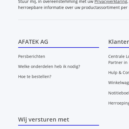
Stuur mij, in overeenstemming met uw
Privacyverklaring
herroepbare informatie over uw productassortiment per 
AFATEK AG
Klante
Persberichten
Centrale L
Partner in
Welke onderdelen heb ik nodig?
Hulp & Con
Hoe te bestellen?
Winkelwa
Notitieboe
Herroepin
Wij versturen met