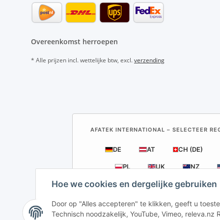
Overeenkomst herroepen
* Alle prijzen incl. wettelijke btw, excl.
verzending
AFATEK INTERNATIONAL – SELECTEER REG
DE
AT
CH (DE)
PL
UK
NZ
Hoe we cookies en dergelijke gebruiken
Door op "Alles accepteren" te klikken, geeft u toe
AFATEK Neder
Technisch noodzakelijk, YouTube, Vimeo, releva.nz R