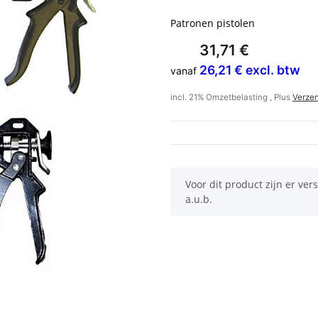
Patronen pistolen
31,71 €
26,21 € excl. btw
vanaf
incl. 21% Omzetbelasting , Plus
Verze
x
Voor dit product zijn er ver
a.u.b.