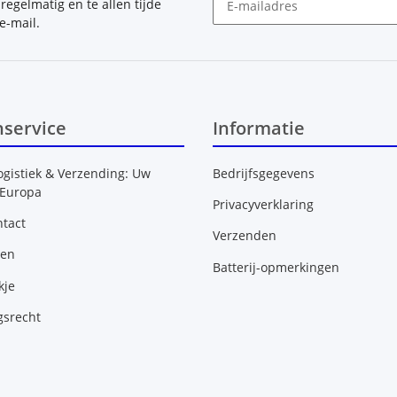
, regelmatig en te allen tijde
e-mail.
Nieuwsbrief Abonneren
nservice
Informatie
ogistiek & Verzending: Uw
Bedrijfsgegevens
 Europa
Privacyverklaring
tact
Verzenden
gen
Batterij-opmerkingen
kje
gsrecht