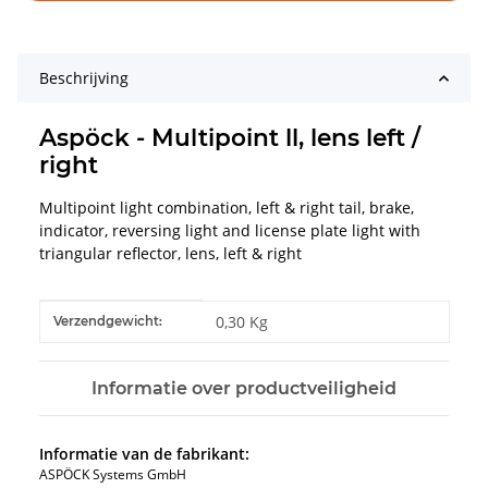
Beschrijving
Aspöck - Multipoint ll, lens left /
right
Multipoint light combination, left & right tail, brake,
indicator, reversing light and license plate light with
triangular reflector, lens, left & right
#productDetails.itemInformation#
#productDetails.itemValue#
0,30 Kg
Verzendgewicht:
Informatie over productveiligheid
Informatie van de fabrikant:
ASPÖCK Systems GmbH