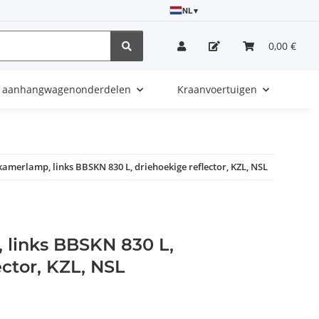
NL
▾
0,00 €
e aanhangwagenonderdelen
Kraanvoertuigen
amerlamp, links BBSKN 830 L, driehoekige reflector, KZL, NSL
links BBSKN 830 L,
ector, KZL, NSL