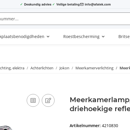
✓
Deskundig advies
✓
Veilige betaling
info@afatek.com
kplaatsbenodigdheden
Roestbescherming
Brits
ichting, elektra
Achterlichten
Jokon
Meerkamerverlichting
Meerk
Meerkamerlamp, 
driehoekige refl
Artikelnummer:
4210830