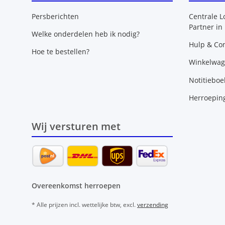
Persberichten
Centrale L
Partner in
Welke onderdelen heb ik nodig?
Hulp & Con
Hoe te bestellen?
Winkelwa
Notitieboe
Herroepin
Wij versturen met
Overeenkomst herroepen
* Alle prijzen incl. wettelijke btw, excl.
verzending