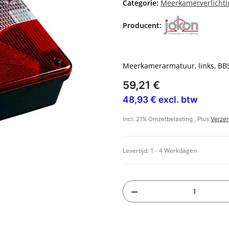
Categorie:
Meerkamerverlichti
Producent:
Meerkamerarmatuur, links, BB
59,21 €
48,93 € excl. btw
incl. 21% Omzetbelasting , Plus
Verze
Levertijd:
1 - 4 Werkdagen