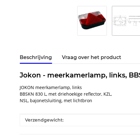
Beschrijving
Vraag over het product
Jokon - meerkamerlamp, links, BBS
JOKON meerkamerlamp, links
BBSKN 830 L, met driehoekige reflector, KZL,
NSL, bajonetsluiting, met lichtbron
#productDetails.itemInformation#
#productDetails.itemValue#
Verzendgewicht: