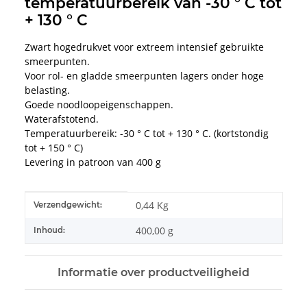
temperatuurbereik van -30 ° C tot
+ 130 ° C
Zwart hogedrukvet voor extreem intensief gebruikte
smeerpunten.
Voor rol- en gladde smeerpunten lagers onder hoge
belasting.
Goede noodloopeigenschappen.
Waterafstotend.
Temperatuurbereik: -30 ° C tot + 130 ° C. (kortstondig
tot + 150 ° C)
Levering in patroon van 400 g
#productDetails.itemInformation#
#productDetails.itemValue#
0,44 Kg
Verzendgewicht:
400,00 g
Inhoud:
Informatie over productveiligheid