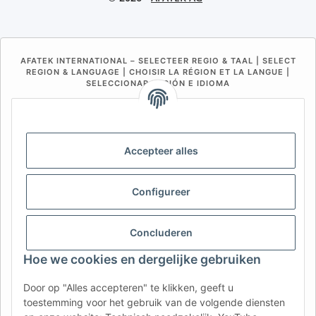
AFATEK INTERNATIONAL – SELECTEER REGIO & TAAL | SELECT
REGION & LANGUAGE | CHOISIR LA RÉGION ET LA LANGUE |
SELECCIONAR REGIÓN E IDIOMA
DE
AT
CH (DE)
CH (FR)
CH (IT)
BE (NL)
BE (FR)
NL
Accepteer alles
FR
IT
ES
DK
PL
UK
NZ
USA
MX
PT
Configureer
SE
FI
CZ
HU
SK
Concluderen
RO
HR
Hoe we cookies en dergelijke gebruiken
Door op "Alles accepteren" te klikken, geeft u
AFATEK Nederland
| Uw specialist in aanhangeronderdelen
toestemming voor het gebruik van de volgende diensten
en onderdelen voor bedrijfsvoertuigen