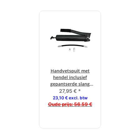
Handvetspuit met
hendel inclusief
gepantserde slang
M10x1
27,95 €
*
23,10 € excl. btw
Oude prijs:
56,59 €