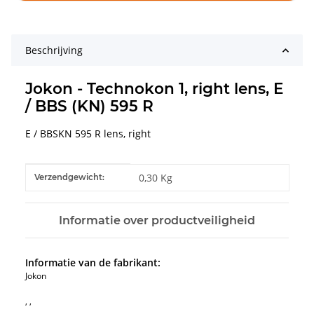
Beschrijving
Jokon - Technokon 1, right lens, E
/ BBS (KN) 595 R
E / BBSKN 595 R lens, right
#productDetails.itemInformation#
#productDetails.itemValue#
0,30 Kg
Verzendgewicht:
Informatie over productveiligheid
Informatie van de fabrikant:
Jokon
, ,