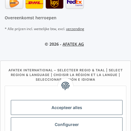
Overeenkomst herroepen
* Alle prijzen incl. wettelijke btw, excl.
verzending
© 2026 -
AFATEK AG
AFATEK INTERNATIONAL – SELECTEER REGIO & TAAL | SELECT
REGION & LANGUAGE | CHOISIR LA RÉGION ET LA LANGUE |
SELECCIONAR REGIÓN E IDIOMA
DE
AT
CH (DE)
CH (FR)
CH (IT)
BE (NL)
BE (FR)
NL
Accepteer alles
FR
IT
ES
DK
PL
UK
NZ
USA
MX
PT
Configureer