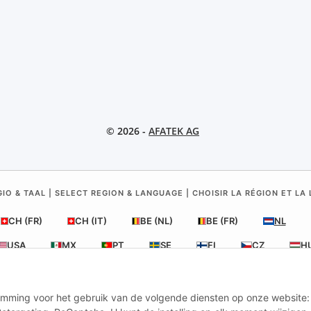
© 2026 -
AFATEK AG
IO & TAAL | SELECT REGION & LANGUAGE | CHOISIR LA RÉGION ET LA
CH (FR)
CH (IT)
BE (NL)
BE (FR)
NL
USA
MX
PT
SE
FI
CZ
H
stemming voor het gebruik van de volgende diensten op onze website:
land
| Uw specialist in aanhangeronderdelen en onderdelen voor bed