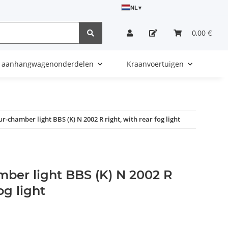
NL
▾
0,00 €
e aanhangwagenonderdelen
Kraanvoertuigen
r-chamber light BBS (K) N 2002 R right, with rear fog light
ber light BBS (K) N 2002 R
og light