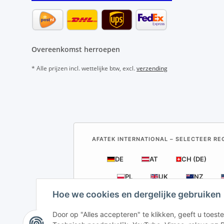
Overeenkomst herroepen
* Alle prijzen incl. wettelijke btw, excl.
verzending
AFATEK INTERNATIONAL – SELECTEER REG
DE
AT
CH (DE)
PL
UK
NZ
Hoe we cookies en dergelijke gebruiken
Door op "Alles accepteren" te klikken, geeft u toe
AFATEK Neder