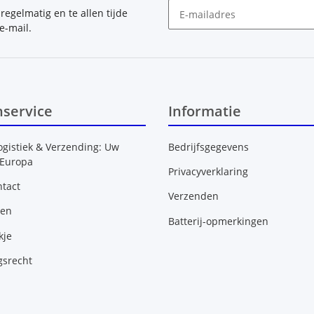
, regelmatig en te allen tijde
e-mail.
Nieuwsbrief Abonneren
nservice
Informatie
ogistiek & Verzending: Uw
Bedrijfsgegevens
 Europa
Privacyverklaring
tact
Verzenden
gen
Batterij-opmerkingen
kje
gsrecht