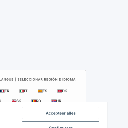
 LANGUE | SELECCIONAR REGIÓN E IDIOMA
FR
IT
ES
DK
U
SK
RO
HR
Accepteer alles
rijfsvoertuigen
Configureer