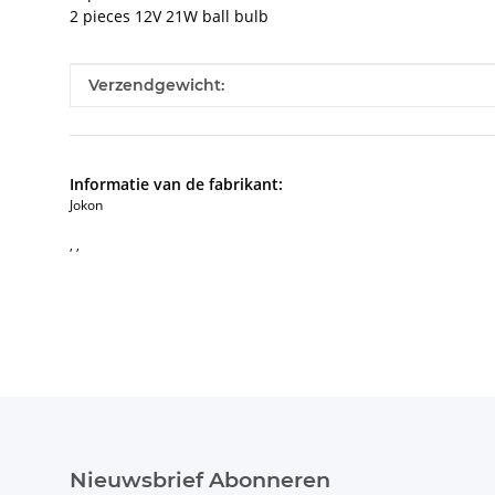
2 pieces 12V 21W ball bulb
#productDetails.itemInformation#
#productDetails.itemValue#
Verzendgewicht:
Informatie van de fabrikant:
Jokon
, ,
Nieuwsbrief Abonneren