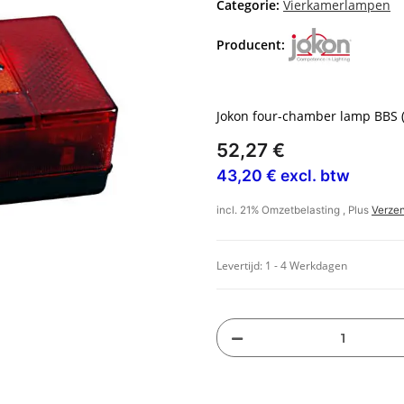
Categorie:
Vierkamerlampen
Producent:
Jokon four-chamber lamp BBS (
52,27 €
43,20 € excl. btw
incl. 21% Omzetbelasting , Plus
Verze
Levertijd:
1 - 4 Werkdagen