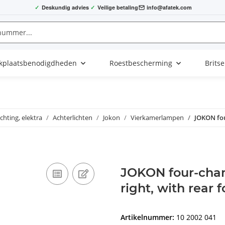
✓
Deskundig advies
✓
Veilige betaling
info@afatek.com
kplaatsbenodigdheden
Roestbescherming
Brits
ichting, elektra
Achterlichten
Jokon
Vierkamerlampen
JOKON fou
JOKON four-cham
right, with rear f
Artikelnummer:
10 2002 041