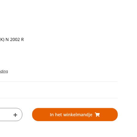
K) N 2002 R
nding
In het winkelmandje