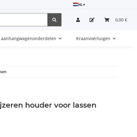
NL
▾
0,00 €
e aanhangwagenonderdelen
Kraanvoertuigen
ssen
jzeren houder voor lassen