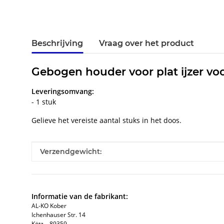
Beschrijving
Vraag over het product
Gebogen houder voor plat ijzer vo
Leveringsomvang:
- 1 stuk
Gelieve het vereiste aantal stuks in het doos.
#productDetails.itemInformation#
#productDetails.itemValue#
Verzendgewicht:
Informatie van de fabrikant:
AL-KO Kober
Ichenhauser Str. 14
Kötz, , 89359