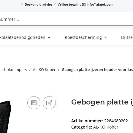
✓
Deskundig advies
✓
Veilige betaling
info@afatek.com
kplaatsbenodigdheden
Roestbescherming
Brits
l schokdempers
AL-KO Kober
Gebogen platte ijzeren houder voor la
Gebogen platte i
Artikelnummer:
2284680202
Categorie:
AL-KO Kober