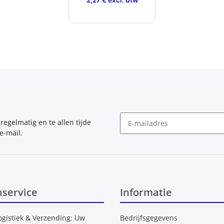
2,27 € excl. btw
, regelmatig en te allen tijde
e-mail.
Nieuwsbrief Abonneren
nservice
Informatie
ogistiek & Verzending: Uw
Bedrijfsgegevens