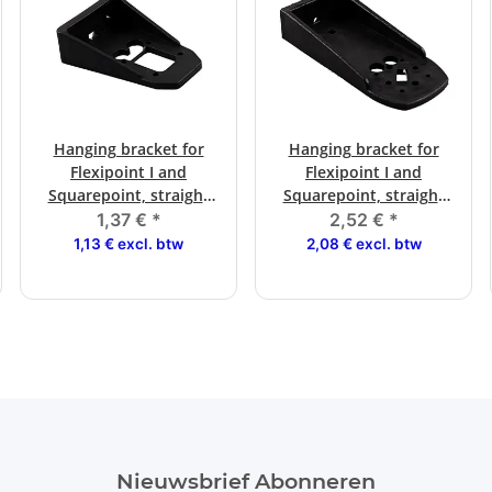
Hanging bracket for
Hanging bracket for
Flexipoint I and
Flexipoint I and
Squarepoint, straight
Squarepoint, straight
100 mm long.
150 mm long.
1,37 €
*
2,52 €
*
1,13 € excl. btw
2,08 € excl. btw
Nieuwsbrief Abonneren