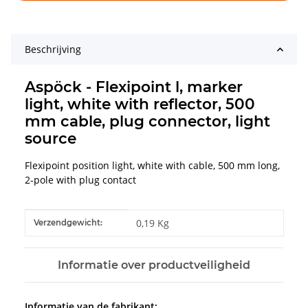
Beschrijving
Aspöck - Flexipoint l, marker
light, white with reflector, 500
mm cable, plug connector, light
source
Flexipoint position light, white with cable, 500 mm long,
2-pole with plug contact
#productDetails.itemInformation#
#productDetails.itemValue#
0,19 Kg
Verzendgewicht:
Informatie over productveiligheid
Informatie van de fabrikant: