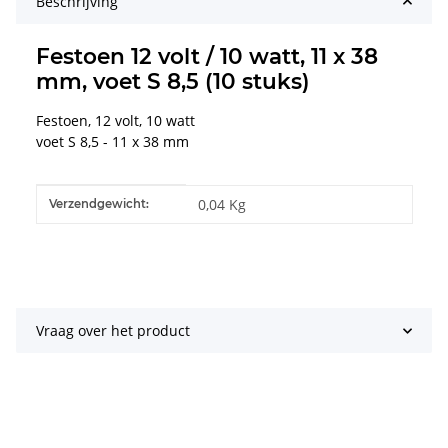
Beschrijving
Festoen 12 volt / 10 watt, 11 x 38
mm, voet S 8,5 (10 stuks)
Festoen, 12 volt, 10 watt
voet S 8,5 - 11 x 38 mm
#productDetails.itemInformation#
#productDetails.itemValue#
0,04 Kg
Verzendgewicht:
Vraag over het product