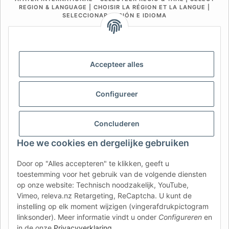
REGION & LANGUAGE | CHOISIR LA RÉGION ET LA LANGUE |
SELECCIONAR REGIÓN E IDIOMA
DE
AT
CH (DE)
CH (FR)
CH (IT)
BE (NL)
BE (FR)
NL
Accepteer alles
FR
IT
ES
DK
PL
UK
NZ
USA
MX
PT
Configureer
SE
FI
CZ
HU
SK
Concluderen
RO
HR
Hoe we cookies en dergelijke gebruiken
Door op "Alles accepteren" te klikken, geeft u
AFATEK Nederland
| Uw specialist in aanhangeronderdelen
toestemming voor het gebruik van de volgende diensten
en onderdelen voor bedrijfsvoertuigen
op onze website: Technisch noodzakelijk, YouTube,
Technisch advies:
moc.ketafa@ofni
| BTW (DE):
Vimeo, releva.nz Retargeting, ReCaptcha. U kunt de
DE354251646
instelling op elk moment wijzigen (vingerafdrukpictogram
Rechtstreekse verzending vanuit ons centraal magazijn in
linksonder). Meer informatie vindt u onder
Configureren
en
Duitsland.
Aanbod voor professionals: intracommunautaire
in de onze
Privacyverklaring
.