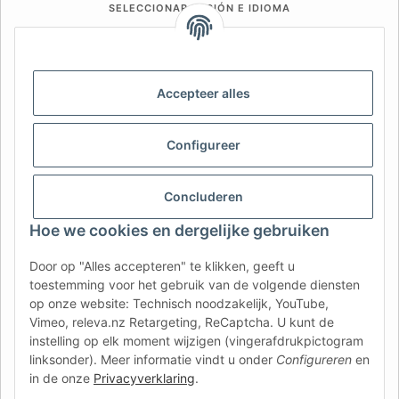
SELECCIONAR REGIÓN E IDIOMA
DE
AT
CH (DE)
CH (FR)
CH (IT)
BE (NL)
BE (FR)
NL
Accepteer alles
FR
IT
ES
DK
PL
UK
NZ
USA
MX
PT
Configureer
SE
FI
CZ
HU
SK
Concluderen
RO
HR
Hoe we cookies en dergelijke gebruiken
Door op "Alles accepteren" te klikken, geeft u
AFATEK Nederland
| Uw specialist in aanhangeronderdelen
toestemming voor het gebruik van de volgende diensten
en onderdelen voor bedrijfsvoertuigen
op onze website: Technisch noodzakelijk, YouTube,
Technisch advies:
moc.ketafa@ofni
| BTW (DE):
Vimeo, releva.nz Retargeting, ReCaptcha. U kunt de
DE354251646
instelling op elk moment wijzigen (vingerafdrukpictogram
Rechtstreekse verzending vanuit ons centraal magazijn in
linksonder). Meer informatie vindt u onder
Configureren
en
Duitsland.
Aanbod voor professionals: intracommunautaire
in de onze
Privacyverklaring
.
aankopen (VIES) mogelijk.