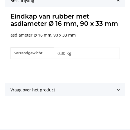
Beschrijving
Eindkap van rubber met
asdiameter Ø 16 mm, 90 x 33 mm
asdiameter Ø 16 mm, 90 x 33 mm
#productDetails.itemInformation#
#productDetails.itemValue#
0,30 Kg
Verzendgewicht:
Vraag over het product