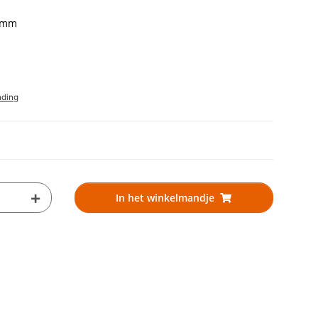
0 mm
nding
In het winkelmandje