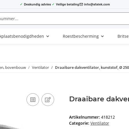
✓
Deskundig advies
✓
Veilige betaling
info@afatek.com
kplaatsbenodigdheden
Roestbescherming
Brits
en, bovenbouw
Ventilator
Draaibare dakventilator, kunststof, Ø 2
Draaibare dakven
Artikelnummer:
418212
Categorie:
Ventilator