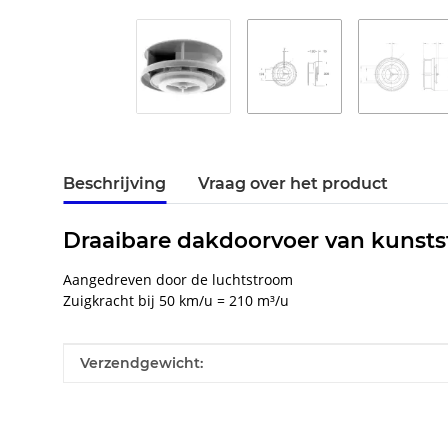
Beschrijving
Vraag over het product
Draaibare dakdoorvoer van kunst
Aangedreven door de luchtstroom
Zuigkracht bij 50 km/u = 210 m³/u
#productDetails.itemInformation#
#productDetails.itemValue#
Verzendgewicht: