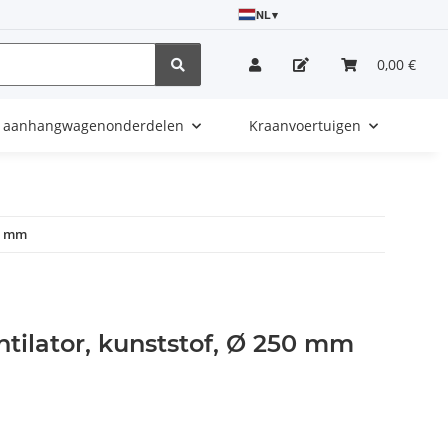
NL
▾
0,00 €
e aanhangwagenonderdelen
Kraanvoertuigen
50 mm
tilator, kunststof, Ø 250 mm