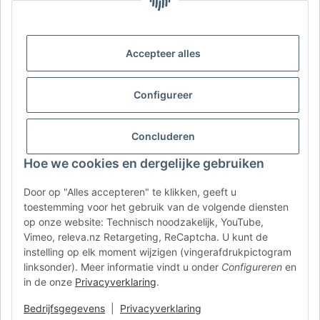
DE
AT
CH (DE)
CH (FR)
CH (IT)
BE (NL)
BE (FR)
NL
Accepteer alles
FR
IT
ES
DK
PL
UK
NZ
USA
MX
PT
Configureer
SE
FI
CZ
HU
SK
Concluderen
RO
HR
Hoe we cookies en dergelijke gebruiken
Door op "Alles accepteren" te klikken, geeft u
AFATEK Nederland
| Uw specialist in aanhangeronderdelen
toestemming voor het gebruik van de volgende diensten
en onderdelen voor bedrijfsvoertuigen
op onze website: Technisch noodzakelijk, YouTube,
Technisch advies:
moc.ketafa@ofni
| BTW (DE):
Vimeo, releva.nz Retargeting, ReCaptcha. U kunt de
DE354251646
instelling op elk moment wijzigen (vingerafdrukpictogram
Rechtstreekse verzending vanuit ons centraal magazijn in
linksonder). Meer informatie vindt u onder
Configureren
en
Duitsland.
Aanbod voor professionals: intracommunautaire
in de onze
Privacyverklaring
.
aankopen (VIES) mogelijk.
Bedrijfsgegevens
|
Privacyverklaring