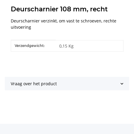
Deurscharnier 108 mm, recht
Deurscharnier verzinkt, om vast te schroeven, rechte
uitvoering
#productDetails.itemInformation#
#productDetails.itemValue#
0,15 Kg
Verzendgewicht:
Vraag over het product