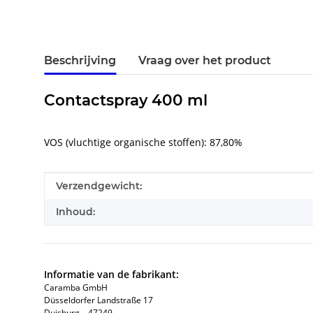
Beschrijving
Vraag over het product
Contactspray 400 ml
VOS (vluchtige organische stoffen): 87,80%
#productDetails.itemInformation#
#productDetails.itemValue#
Verzendgewicht:
Inhoud:
Informatie van de fabrikant:
Caramba GmbH
Düsseldorfer Landstraße 17
Duisburg, , 47249