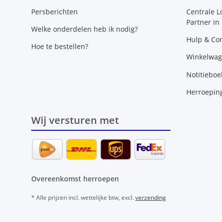
Persberichten
Centrale L
Partner in
Welke onderdelen heb ik nodig?
Hulp & Con
Hoe te bestellen?
Winkelwa
Notitieboe
Herroepin
Wij versturen met
Overeenkomst herroepen
* Alle prijzen incl. wettelijke btw, excl.
verzending