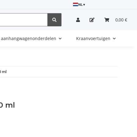
NL
▾
0,00 €
e aanhangwagenonderdelen
Kraanvoertuigen
0 ml
0 ml