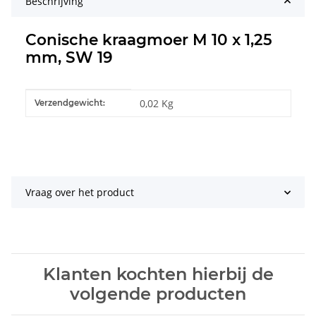
Beschrijving
Conische kraagmoer M 10 x 1,25
mm, SW 19
#productDetails.itemInformation#
#productDetails.itemValue#
0,02 Kg
Verzendgewicht:
Vraag over het product
Klanten kochten hierbij de
volgende producten