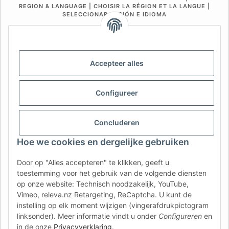
REGION & LANGUAGE | CHOISIR LA RÉGION ET LA LANGUE |
SELECCIONAR REGIÓN E IDIOMA
DE
AT
CH (DE)
CH (FR)
CH (IT)
BE (NL)
BE (FR)
NL
Accepteer alles
FR
IT
ES
DK
PL
UK
NZ
USA
MX
PT
Configureer
SE
FI
CZ
HU
SK
Concluderen
RO
HR
Hoe we cookies en dergelijke gebruiken
Door op "Alles accepteren" te klikken, geeft u
AFATEK Nederland
| Uw specialist in aanhangeronderdelen
toestemming voor het gebruik van de volgende diensten
en onderdelen voor bedrijfsvoertuigen
op onze website: Technisch noodzakelijk, YouTube,
Technisch advies:
moc.ketafa@ofni
| BTW (DE):
Vimeo, releva.nz Retargeting, ReCaptcha. U kunt de
DE354251646
instelling op elk moment wijzigen (vingerafdrukpictogram
Rechtstreekse verzending vanuit ons centraal magazijn in
linksonder). Meer informatie vindt u onder
Configureren
en
Duitsland.
Aanbod voor professionals: intracommunautaire
in de onze
Privacyverklaring
.