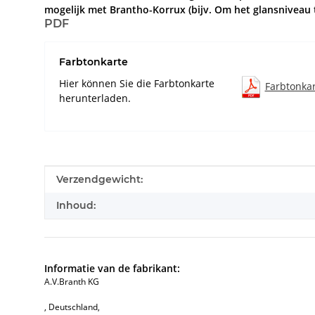
mogelijk met Brantho-Korrux (bijv. Om het glansniveau 
PDF
Farbtonkarte
Hier können Sie die Farbtonkarte
Farbtonka
herunterladen.
#productDetails.itemInformation#
#productDetails.itemValue#
Verzendgewicht:
Inhoud:
Informatie van de fabrikant:
A.V.Branth KG
, Deutschland,