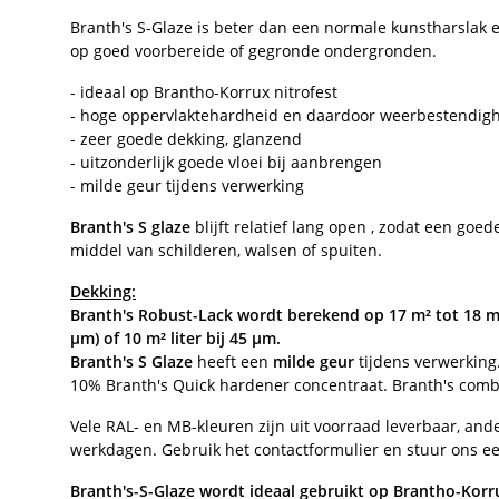
Branth's S-Glaze is beter dan een normale kunstharslak 
op goed voorbereide of gegronde ondergronden.
- ideaal op Brantho-Korrux nitrofest
- hoge oppervlaktehardheid en daardoor weerbestendig
- zeer goede dekking, glanzend
- uitzonderlijk goede vloei bij aanbrengen
- milde geur tijdens verwerking
Branth's S glaze
blijft relatief lang open , zodat een go
middel van schilderen, walsen of spuiten.
Dekking:
Branth's Robust-Lack wordt berekend op 17 m² tot 18 m² /
µm) of 10 m² liter bij 45 µm.
Branth's S Glaze
heeft een
milde geur
tijdens verwerkin
10% Branth's Quick hardener concentraat. Branth's comb
Vele RAL- en MB-kleuren zijn uit voorraad leverbaar, an
werkdagen. Gebruik het contactformulier en stuur ons een
Branth's-S-Glaze wordt ideaal gebruikt op Brantho-Korr