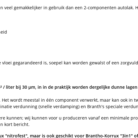
en veel gemakkelijker in gebruik dan een 2-componenten autolak. H
heid
ede vloei gegarandeerd is, soepel kan worden gewalst of een zorgvuld
 liter bij 30 µm, in in de praktijk worden dergelijke dunne lagen
g. Het wordt meestal in één component verwerkt, maar kan ook in
inatie verdunning (snelle verdamping) en Branth's speciale verdu
dere kunnen; wij kunnen voor u produceren vanaf een minimale prod
 kort bericht.
ux "nitrofest", maar is ook geschikt voor Brantho-Korrux "3in1" 