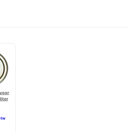
 voor
liter
btw