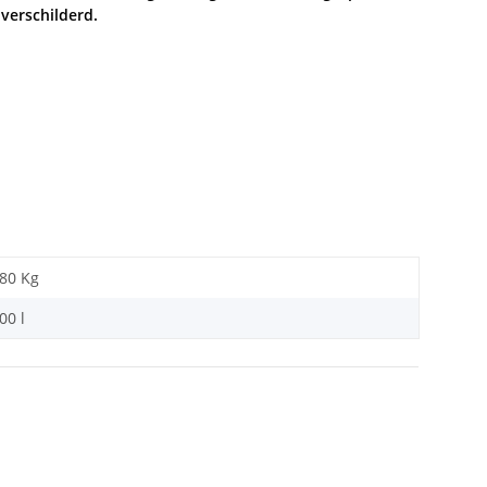
verschilderd.
,80 Kg
00 l