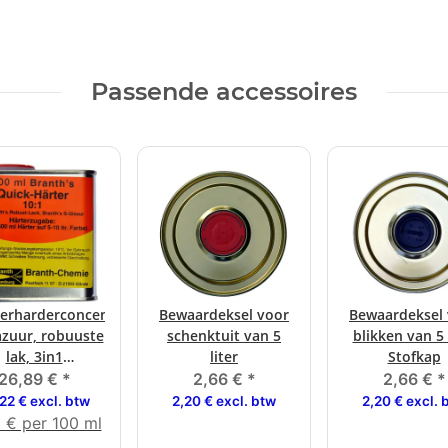
Passende accessoires
verharderconcentraat
Bewaardeksel voor
Bewaardeksel
azuur, robuuste
schenktuit van 5
blikken van 5 
lak, 3in1
liter
Stofkap
icakleuren)
26,89 €
*
2,66 €
*
2,66 €
*
22 € excl. btw
2,20 € excl. btw
2,20 € excl. 
 € per 100 ml