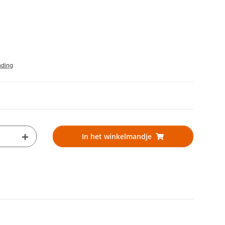
nding
In het winkelmandje