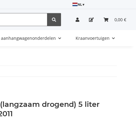
NL
▾
0,00 €
e aanhangwagenonderdelen
Kraanvoertuigen
 (langzaam drogend) 5 liter
2011