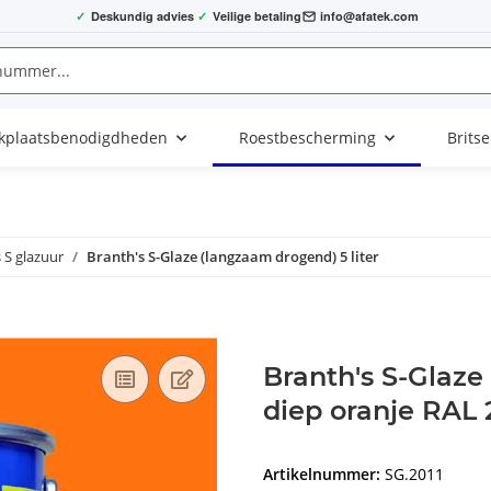
✓
Deskundig advies
✓
Veilige betaling
info@afatek.com
kplaatsbenodigdheden
Roestbescherming
Brits
 S glazuur
Branth's S-Glaze (langzaam drogend) 5 liter
Branth's S-Glaze
diep oranje RAL 
Artikelnummer:
SG.2011