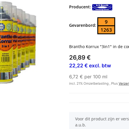
Producent:
9
Gevarenbord:
1263
Brantho Korrux "3in1" in de c
26,89 €
22,22 € excl. btw
6,72 € per 100 ml
incl. 21% Omzetbelasting , Plus
Verze
x
Voor dit product zijn er ver
a.u.b.