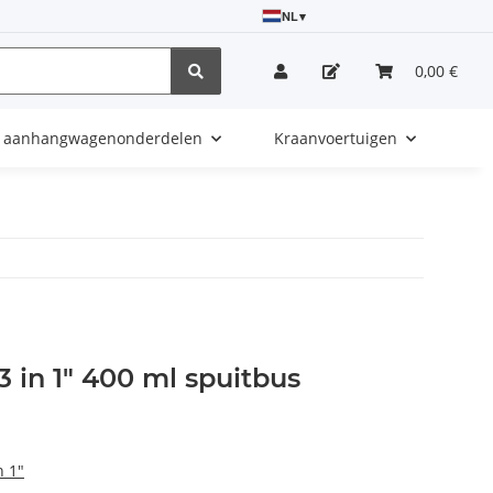
NL
▾
0,00 €
e aanhangwagenonderdelen
Kraanvoertuigen
3 in 1" 400 ml spuitbus
n 1"