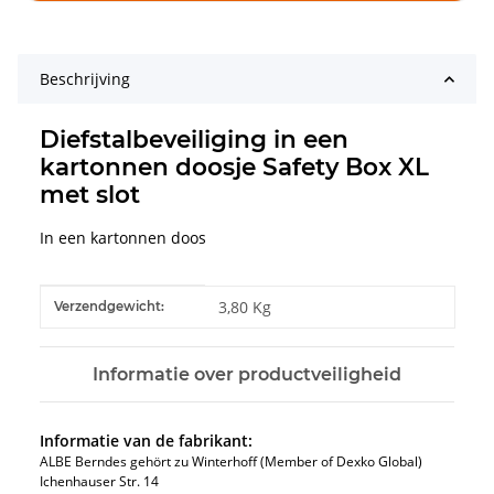
Beschrijving
Diefstalbeveiliging in een
kartonnen doosje Safety Box XL
met slot
In een kartonnen doos
#productDetails.itemInformation#
#productDetails.itemValue#
3,80 Kg
Verzendgewicht:
Informatie over productveiligheid
Informatie van de fabrikant:
ALBE Berndes gehört zu Winterhoff (Member of Dexko Global)
Ichenhauser Str. 14