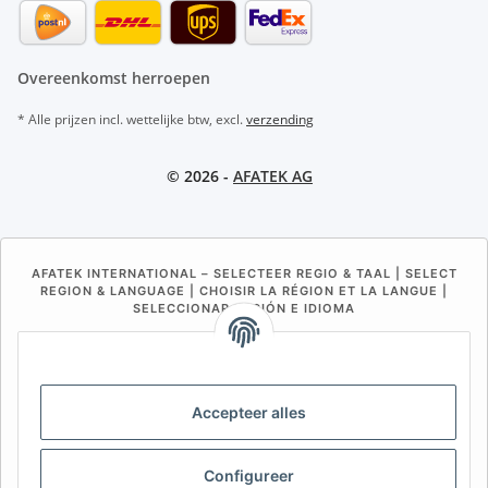
Overeenkomst herroepen
* Alle prijzen incl. wettelijke btw, excl.
verzending
© 2026 -
AFATEK AG
AFATEK INTERNATIONAL – SELECTEER REGIO & TAAL | SELECT
REGION & LANGUAGE | CHOISIR LA RÉGION ET LA LANGUE |
SELECCIONAR REGIÓN E IDIOMA
DE
AT
CH (DE)
CH (FR)
CH (IT)
BE (NL)
BE (FR)
NL
Accepteer alles
FR
IT
ES
DK
PL
UK
NZ
USA
MX
PT
Configureer