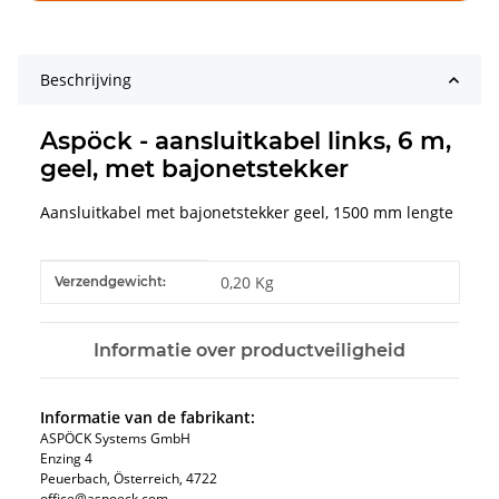
Beschrijving
Aspöck - aansluitkabel links, 6 m,
geel, met bajonetstekker
Aansluitkabel met bajonetstekker geel, 1500 mm lengte
#productDetails.itemInformation#
#productDetails.itemValue#
0,20 Kg
Verzendgewicht:
Informatie over productveiligheid
Informatie van de fabrikant:
ASPÖCK Systems GmbH
Enzing 4
Peuerbach, Österreich, 4722
office@aspoeck.com