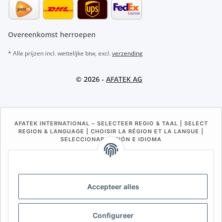
Overeenkomst herroepen
* Alle prijzen incl. wettelijke btw, excl.
verzending
© 2026 -
AFATEK AG
AFATEK INTERNATIONAL – SELECTEER REGIO & TAAL | SELECT
REGION & LANGUAGE | CHOISIR LA RÉGION ET LA LANGUE |
SELECCIONAR REGIÓN E IDIOMA
DE
AT
CH (DE)
CH (FR)
CH (IT)
BE (NL)
BE (FR)
NL
Accepteer alles
FR
IT
ES
DK
PL
UK
NZ
USA
MX
PT
Configureer