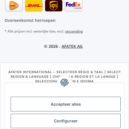
Overeenkomst herroepen
* Alle prijzen incl. wettelijke btw, excl.
verzending
© 2026 -
AFATEK AG
AFATEK INTERNATIONAL – SELECTEER REGIO & TAAL | SELECT
REGION & LANGUAGE | CHOISIR LA RÉGION ET LA LANGUE |
SELECCIONAR REGIÓN E IDIOMA
DE
AT
CH (DE)
CH (FR)
CH (IT)
BE (NL)
BE (FR)
NL
Accepteer alles
FR
IT
ES
DK
PL
Configureer
UK
NZ
USA
MX
PT