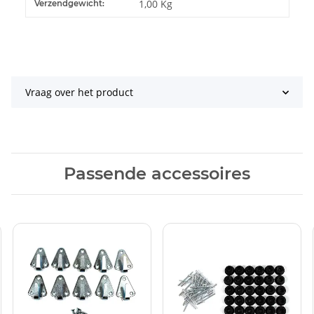
#productDetails.itemInformation#
#productDetails.itemValue#
1,00 Kg
Verzendgewicht:
Vraag over het product
Passende accessoires