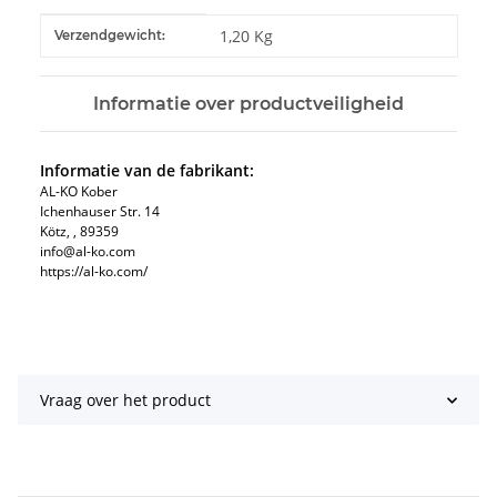
#productDetails.itemInformation#
#productDetails.itemValue#
1,20 Kg
Verzendgewicht:
Informatie over productveiligheid
Informatie van de fabrikant:
AL-KO Kober
Ichenhauser Str. 14
Kötz, , 89359
info@al-ko.com
https://al-ko.com/
Vraag over het product