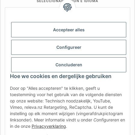
SELECCIONAR REGIÓN E IDIOMA
DE
AT
CH (DE)
CH (FR)
CH (IT)
BE (NL)
BE (FR)
NL
Accepteer alles
FR
IT
ES
DK
PL
UK
NZ
USA
MX
PT
Configureer
SE
FI
CZ
HU
SK
Concluderen
RO
HR
Hoe we cookies en dergelijke gebruiken
Door op "Alles accepteren" te klikken, geeft u
AFATEK Nederland
| Uw specialist in aanhangeronderdelen
toestemming voor het gebruik van de volgende diensten
en onderdelen voor bedrijfsvoertuigen
op onze website: Technisch noodzakelijk, YouTube,
Technisch advies:
moc.ketafa@ofni
| BTW (DE):
Vimeo, releva.nz Retargeting, ReCaptcha. U kunt de
DE354251646
instelling op elk moment wijzigen (vingerafdrukpictogram
Rechtstreekse verzending vanuit ons centraal magazijn in
linksonder). Meer informatie vindt u onder
Configureren
en
Duitsland.
Aanbod voor professionals: intracommunautaire
in de onze
Privacyverklaring
.
aankopen (VIES) mogelijk.