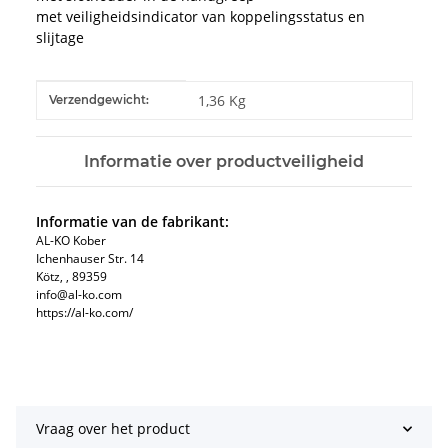
met veiligheidsindicator van koppelingsstatus en
slijtage
#productDetails.itemInformation#
#productDetails.itemValue#
1,36 Kg
Verzendgewicht:
Informatie over productveiligheid
Informatie van de fabrikant:
AL-KO Kober
Ichenhauser Str. 14
Kötz, , 89359
info@al-ko.com
https://al-ko.com/
Vraag over het product