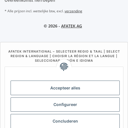
Overeenkomst herroepen
* Alle prijzen incl. wettelijke btw, excl.
verzending
© 2026 -
AFATEK AG
AFATEK INTERNATIONAL – SELECTEER REGIO & TAAL | SELECT
REGION & LANGUAGE | CHOISIR LA RÉGION ET LA LANGUE |
SELECCIONAR REGIÓN E IDIOMA
DE
AT
CH (DE)
CH (FR)
CH (IT)
BE (NL)
BE (FR)
NL
Accepteer alles
FR
IT
ES
DK
PL
UK
NZ
USA
MX
PT
Configureer
SE
FI
CZ
HU
SK
Concluderen
RO
HR