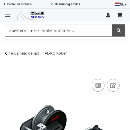
NL
▾
⭐
Premium merken
✓
Deskundig advies
Terug naar de lijst
AL-KO Kober