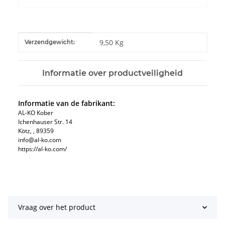
#productDetails.itemInformation#
#productDetails.itemValue#
9,50 Kg
Verzendgewicht:
Informatie over productveiligheid
Informatie van de fabrikant:
AL-KO Kober
Ichenhauser Str. 14
Kötz, , 89359
info@al-ko.com
https://al-ko.com/
Vraag over het product