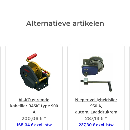
Alternatieve artikelen
AL-KO geremde
Nieper veiligheidslier
kabellier BASIC type 900
950 A,
A
autom. Laaddrukrem
200,06 €
*
287,13 €
*
165,34 € excl. btw
237,30 € excl. btw