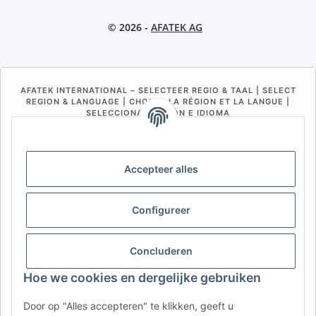
© 2026 -
AFATEK AG
AFATEK INTERNATIONAL – SELECTEER REGIO & TAAL | SELECT
REGION & LANGUAGE | CHOISIR LA RÉGION ET LA LANGUE |
SELECCIONAR REGIÓN E IDIOMA
DE
AT
CH (DE)
CH (FR)
CH (IT)
BE (NL)
BE (FR)
NL
Accepteer alles
FR
IT
ES
DK
PL
Configureer
UK
NZ
USA
MX
PT
SE
FI
CZ
HU
SK
Concluderen
RO
HR
Hoe we cookies en dergelijke gebruiken
Door op "Alles accepteren" te klikken, geeft u