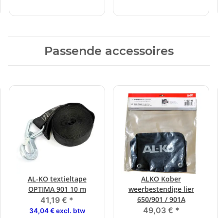
Passende accessoires
AL-KO textieltape
ALKO Kober
OPTIMA 901 10 m
weerbestendige lier
650/901 / 901A
41,19 €
*
49,03 €
*
34,04 € excl. btw