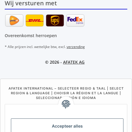
Wij versturen met
Overeenkomst herroepen
* Alle prijzen incl. wettelijke btw, excl.
verzending
© 2026 -
AFATEK AG
AFATEK INTERNATIONAL – SELECTEER REGIO & TAAL | SELECT
REGION & LANGUAGE | CHOISIR LA RÉGION ET LA LANGUE |
SELECCIONAR REGIÓN E IDIOMA
DE
AT
CH (DE)
CH (FR)
CH (IT)
BE (NL)
BE (FR)
NL
Accepteer alles
FR
IT
ES
DK
PL