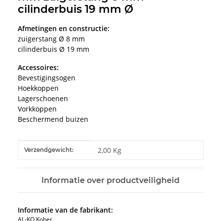
cilinderbuis 19 mm Ø
Afmetingen en constructie:
zuigerstang Ø 8 mm
cilinderbuis Ø 19 mm
Accessoires:
Bevestigingsogen
Hoekkoppen
Lagerschoenen
Vorkkoppen
Beschermend buizen
#productDetails.itemInformation#
#productDetails.itemValue#
2,00 Kg
Verzendgewicht:
Informatie over productveiligheid
Informatie van de fabrikant:
AL-KO Kober